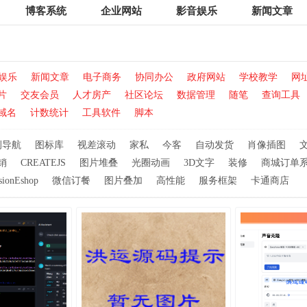
博客系统
企业网站
影音娱乐
新闻文章
娱乐
新闻文章
电子商务
协同办公
政府网站
学校教学
网
片
交友会员
人才房产
社区论坛
数据管理
随笔
查询工具
域名
计数统计
工具软件
脚本
侧导航
图标库
视差滚动
家私
今客
自动发货
肖像插图
销
CREATEJS
图片堆叠
光圈动画
3D文字
装修
商城订单
sionEshop
微信订餐
图片叠加
高性能
服务框架
卡通商店