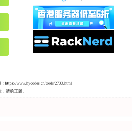
接：
https://www.hycodes.cn/tools/2733.html
途，请购正版。