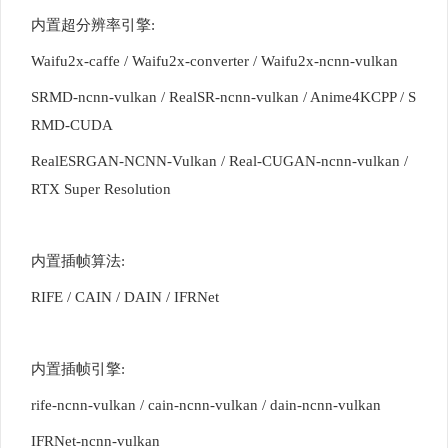
内置超分辨率引擎:
Waifu2x-caffe / Waifu2x-converter / Waifu2x-ncnn-vulkan
SRMD-ncnn-vulkan / RealSR-ncnn-vulkan / Anime4KCPP / S
RMD-CUDA
RealESRGAN-NCNN-Vulkan / Real-CUGAN-ncnn-vulkan /
RTX Super Resolution
内置插帧算法:
RIFE / CAIN / DAIN / IFRNet
内置插帧引擎:
rife-ncnn-vulkan / cain-ncnn-vulkan / dain-ncnn-vulkan
IFRNet-ncnn-vulkan