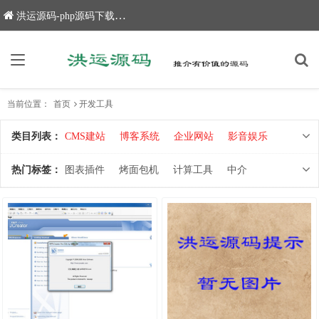
洪运源码-php源码下载,网站源码,网站源码下载
当前位置：
首页
开发工具
类目列表：
CMS建站
博客系统
企业网站
影音娱乐
新闻文章
电子商务
协同办公
政府网站
热门标签：
图表插件
烤面包机
计算工具
中介
学校教学
网址导航
插件扩展
上传下载
拖动验证
堆叠式
茶饮
动画导航
客服聊天
整站栏目
开发框架
编辑器
蝴蝶动画
下拉
QQ在线客服
卡通字体
贺卡图片
交友会员
人才房产
社区论坛
卡通天鹅
公众号
群鸟动画
点亮图片
数据管理
随笔
查询工具
文件管理
学校网站
红包雨
食品
添加记录
服务器应用
搜索链接
小程序
投票调查
拉链广告
食品菜单
负载均衡
大数据查询
开发工具
邮件邮箱
主机域名
计数统计
小球弹跳
鼠标拖动
悦录网页版
去水印
工具软件
脚本
应用布局
水母动画
方块消除
动画背景
在线教学
页脚导航
舆情监测
滑块进度