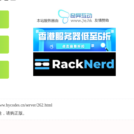
www.hycodes.cn/server/262.html
途，请购正版。