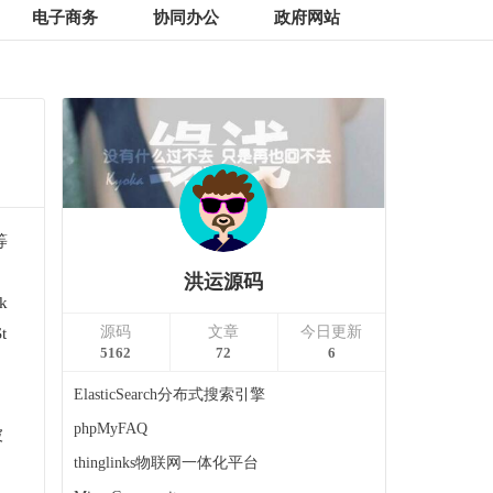
电子商务
协同办公
政府网站
等
）
洪运源码
k
源码
文章
今日更新
t
5162
72
6
ElasticSearch分布式搜索引擎
phpMyFAQ
被
thinglinks物联网一体化平台