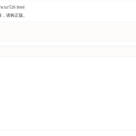
/scxz/526.html
途，请购正版。