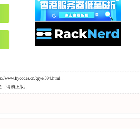
ps://www.hycodes.cn/qiye/594.html
途，请购正版。