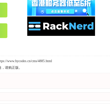
ttps://www.hycodes.cn/cms/4885.html
途，请购正版。