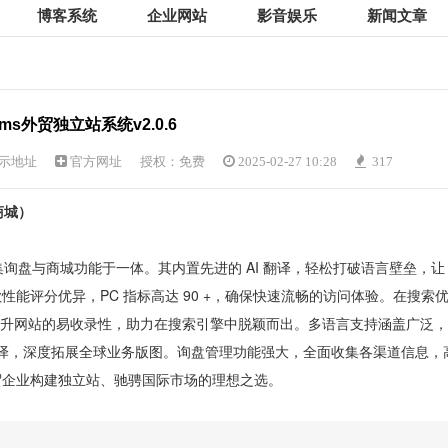
博客系统
企业网站
影音娱乐
新闻文章
cms外贸独立站系统v2.0.6
示地址
官方网址
授权：免费
2025-02-27 10:28
317
商城）
集询盘与商城功能于一体。其内置先进的 AI 翻译，轻松打破语言壁垒，让
能评分优异，PC 指标高达 90 +，确保快速流畅的访问体验。在搜索
极大提升网站的易收录性，助力在搜索引擎中脱颖而出。多语言支持涵盖广泛，
 翻译，深度拓展全球业务版图。询盘管理功能强大，全面收集各渠道信息，
贸企业构建独立站、驰骋国际市场的理想之选。