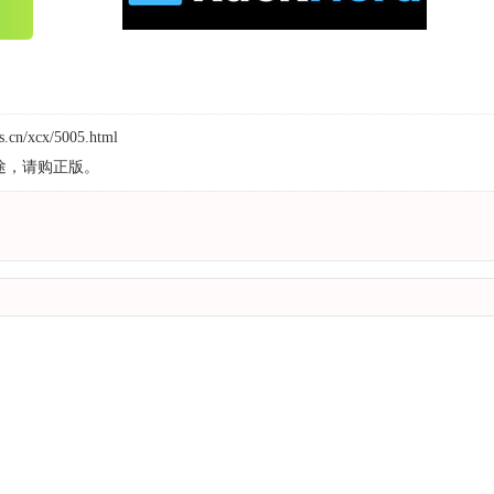
s.cn/xcx/5005.html
途，请购正版。