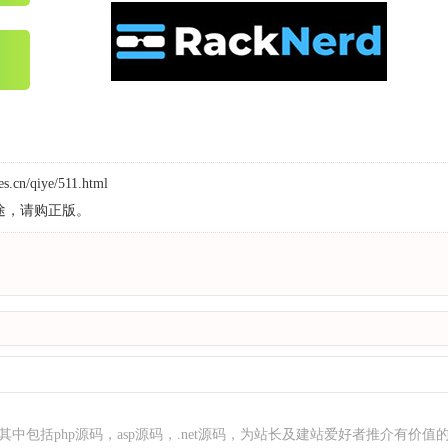
s.cn/qiye/511.html
途，请购正版。
中包括php源码，asp源码，.net源码，为站长及建站爱好者推介有价