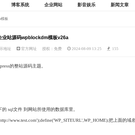
博客系统
企业网站
影音娱乐
新闻文章
dm模板
s企业站源码wpblockdm模板v26a
示地址
官方网址
授权：免费
2024-08-09 13:25
155
rdpress的整站源码主题。
下的 sql文件 到网站所使用的数据库里。
ttp://www.test.com');define('WP_SITEURL',WP_HOME);把上面的域