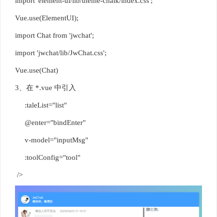
import 'element-ui/lib/theme-chalk/index.css';
Vue.use(ElementUI);
import Chat from 'jwchat';
import 'jwchat/lib/JwChat.css';
Vue.use(Chat)
3、在 *.vue 中引入
:taleList="list"
@enter="bindEnter"
v-model="inputMsg"
:toolConfig="tool"
/>