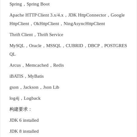
Spring，Spring Boot
Apache HTTP Client 3.x/4.x，JDK HttpConnector，Google
HttpClient，OkHttpClient，NingAsyncHttpClient
Thrift Client，Thrift Service
MySQL，Oracle，MSSQL，CUBRID，DBCP，POSTGRES
QL
Arcus，Memcached，Redis
iBATIS，MyBatis
gson，Jackson，Json Lib
log4j，Logback
构建要求：
JDK 6 installed
JDK 8 installed