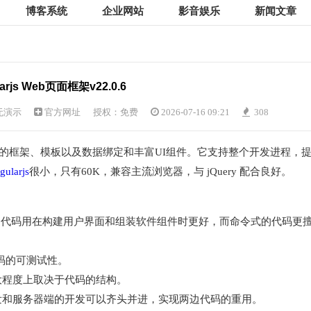
博客系统
企业网站
影音娱乐
新闻文章
larjs Web页面框架v22.0.6
无演示
官方网址
授权：免费
2026-07-16 09:21
308
用来开发Web页面的框架、模板以及数据绑定和丰富UI组件。它支持整个开发进程，
gularjs
很小，只有60K，兼容主流浏览器，与 jQuery 配合良好。
明式的代码用在构建用户界面和组装软件组件时更好，而命令式的代码更
码的可测试性。
大程度上取决于代码的结构。
发和服务器端的开发可以齐头并进，实现两边代码的重用。