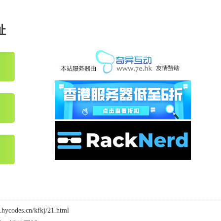
址
.hycodes.cn/kfkj/21.html