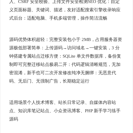
入、CSRF 安全校验、上传文件安全检测SEO 优化：自定
义页面标题、关键词、描述，友好适配搜索引擎收录响应
式后台：适配电脑、手机多端管理，操作简洁流畅
源码优势体积超轻：完整安装包小于 2MB，占用服务器资
源极低部署简单：上传源码→访问域名→一键安装，3 分
钟搭建专属站点迁移方便：SQLite 单文件数据库，备份复
制即可完整迁移站点极易二开：代码逻辑清晰规范，无加
密混淆，新手也可二次开发修改纯净无捆绑：无恶意代
码、无后门、无强制广告，长期稳定运行
适用场景个人技术博客、站长日常记录、自媒体内容站
点、知识库笔记站点、小众资讯博客、PHP 新手学习练手
源码