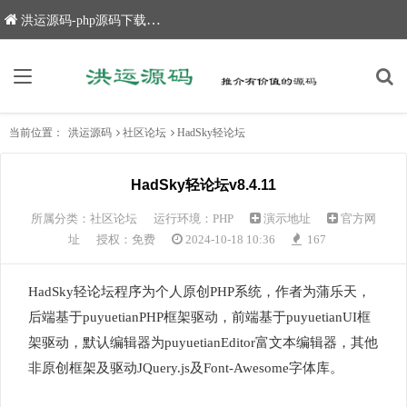
洪运源码-php源码下载,网站源码,网站源码下载
当前位置：
洪运源码
社区论坛
HadSky轻论坛
HadSky轻论坛v8.4.11
所属分类：
社区论坛
运行环境：PHP
演示地址
官方网
址
授权：免费
2024-10-18 10:36
167
HadSky轻论坛程序为个人原创PHP系统，作者为蒲乐天，
后端基于puyuetianPHP框架驱动，前端基于puyuetianUI框
架驱动，默认编辑器为puyuetianEditor富文本编辑器，其他
非原创框架及驱动JQuery.js及Font-Awesome字体库。