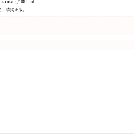
es.cn/xtbg/108.html
途，请购正版。