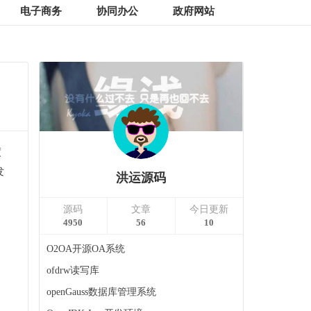
电子商务
协同办公
政府网站
度
发
洪运源码
源码
文章
今日更新
4950
56
10
O2OA开源OA系统
ofdrw读写库
openGauss数据库管理系统