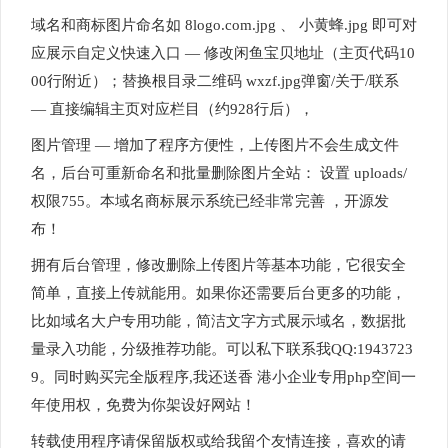
域名和商标图片命名如 8logo.com.jpg 、 小黄蜂.jpg 即可对
应展示自定义快速入口 — 修改闲鱼宝贝地址（主页代码10
00行附近）；替换根目录二维码 wxzf.jpg弹窗/关于/联系
— 直接编辑主页对应栏目（约928行后），
图片管理 — 增加了程序方便性，上传图片不会生成文件
名，后台可重新命名和批量删除图片全站： 设置 uploads/
权限755。本域名商标展示系统已经非常完善 ，开源发
布！
拥有后台管理，修改删除上传图片等基本功能，它很安全
简单，直接上传就能用。如果你还需要后台更多的功能，
比如域名大户专用功能，简洁文字方式展示域名，数据批
量录入功能，分级推荐功能。可以私下联系我QQ:1943723
9。同时购买完全版程序,我还送香 港小企业专用php空间一
年使用权，免费为你架设好网站！
转载使用程序请保留版权或给我留个友情连接，喜欢的请