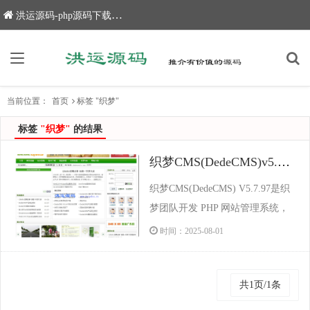
洪运源码-php源码下载,网站源码,网站源码下载
当前位置：
首页
标签 "织梦"
标签
"织梦"
的结果
织梦CMS(DedeCMS)v5.7.118 UTF8 build20250730
织梦CMS(DedeCMS) V5.7.97是织
梦团队开发 PHP 网站管理系统，
它以简单、易用、高效为特色，组
时间：2025-08-01
建出各种各样各具特色的网站，如
地方门户、行业门户、政府及企事
共1页/1条
业站点等。 织梦CMS(DedeCMS)
功能特点：...