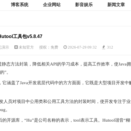
博客系统
企业网站
影音娱乐
新闻文章
Hutool工具包v5.8.47
无演示
未知官方
授权：免费
2026-07-29 09:32
312
过静态方法封装，降低相关API的学习成本，提高工作效率，使Java拥
的”。
琢，它涵盖了Java开发底层代码中的方方面面，它既是大型项目开发中
节省了开发人员对项目中公用类和公用工具方法的封装时间，使开发专注于业
ug。
码剥离后的开源库，“Hu”是公司名称的表示，tool表示工具。Hutool谐音“糊
。