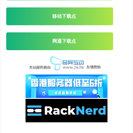
移动下载点
网通下载点